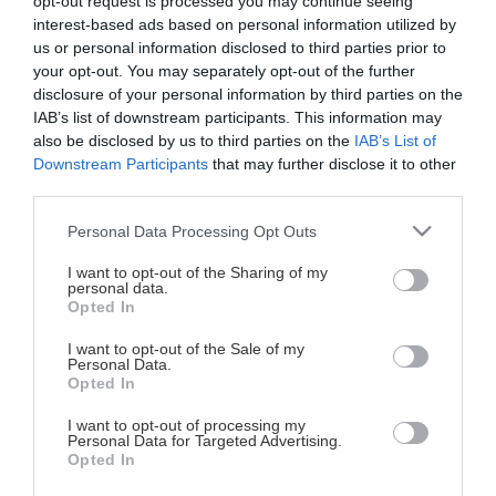
opt-out request is processed you may continue seeing
Το Iatronet.gr είναι το μεγαλύτερο ελληνικό portal
interest-based ads based on personal information utilized by
us or personal information disclosed to third parties prior to
με θέματα υγείας, προληπτικής ιατρικής,
your opt-out. You may separately opt-out of the further
διατροφής, φυσικής κατάστασης και αισθητικής,
disclosure of your personal information by third parties on the
και έχει σχεδιαστεί για να δίνει γρήγορα, εύκολα
IAB’s list of downstream participants. This information may
also be disclosed by us to third parties on the
IAB’s List of
και πάνω απ’ όλα υπεύθυνα πληροφορίες που
Downstream Participants
that may further disclose it to other
αφορούν το «ευ ζην» του ατόμου.
third parties.
Please note that this website/app uses one or more Google
Personal Data Processing Opt Outs
Ο μεγάλος αριθμός των συνεργαζόμενων
services and may gather and store information including but
not limited to your visit or usage behaviour. You may click to
I want to opt-out of the Sharing of my
επιστημόνων, σε συνδυασμό με τη διαρκή
personal data.
grant or deny consent to Google and its third-party tags to
ενημέρωση του περιεχομένου του, το καθιστούν
Opted In
use your data for below specified purposes in below Google
μία από τις πληρέστερες τράπεζες πληροφοριών
consent section.
I want to opt-out of the Sale of my
Personal Data.
και ιατρικών δεδομένων.
Opted In
I want to opt-out of processing my
Παράλληλα, έχει αναπτυχθεί το
Personal Data for Targeted Advertising.
Opted In
https://pro.iatronet.gr, το εξειδικευμένο κομμάτι του
Iatronet.gr που αφορά γιατρούς και επαγγελματίες