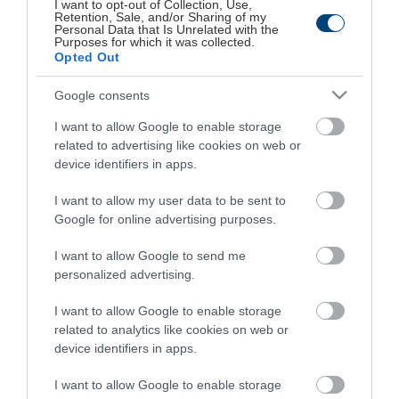
I want to opt-out of Collection, Use,
Retention, Sale, and/or Sharing of my
υγείας.
Personal Data that Is Unrelated with the
Purposes for which it was collected.
Opted Out
Με τεράστιο πλούτο πληροφοριών, περιλαμβάνει
Google consents
νέα από τον παγκόσμιο ιατρικό χώρο, ενημέρωση
συνεδρίων, αναζητήσεις σε διεθνείς ιατρικές
I want to allow Google to enable storage
related to advertising like cookies on web or
βιβλιοθήκες και περιοδικά, κ.ά.
device identifiers in apps.
Στατιστικά
I want to allow my user data to be sent to
Google for online advertising purposes.
I want to allow Google to send me
To Iatronet.gr επισκέπτονται περίπου 1.100.000
personalized advertising.
μοναδικοί επισκέπτες κάθε μήνα με μέσο όρο
προβολών σελίδων 3.500.000/μήνα και 240.000
I want to allow Google to enable storage
related to analytics like cookies on web or
FaceBook fans, ενώ το εβδομαδιαίο newsletter του
device identifiers in apps.
site αποστέλλεται σε 30.000 παραλήπτες.
I want to allow Google to enable storage