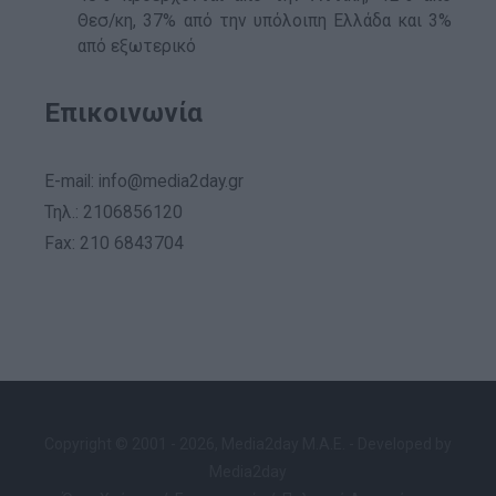
Θεσ/κη, 37% από την υπόλοιπη Ελλάδα και 3%
από εξωτερικό
Επικοινωνία
E-mail:
info@media2day.gr
Τηλ.: 2106856120
Fax: 210 6843704
Copyright © 2001 - 2026, Media2day Μ.A.E. - Developed by
Media2day