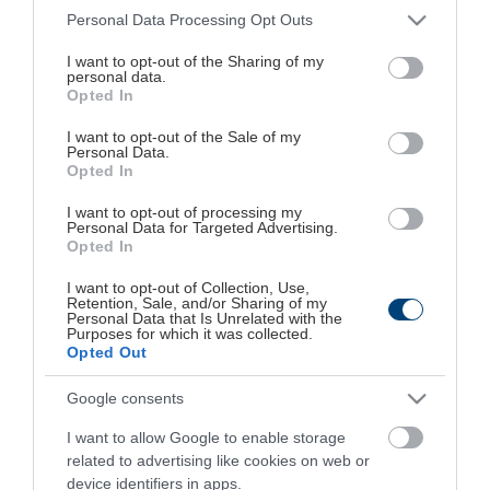
Please note that this website/app uses one or more Google
Personal Data Processing Opt Outs
services and may gather and store information including but
Με έμφαση στις ψηφιακές τεχνολογίες,
not limited to your visit or usage behaviour. You may click to
I want to opt-out of the Sharing of my
personal data.
grant or deny consent to Google and its third-party tags to
αξιοποίηση της ευελιξίας που προσφέρουν τα
Opted In
use your data for below specified purposes in below Google
σύγχρονα media, και δέσμευση για αξιόπιστη
consent section.
I want to opt-out of the Sale of my
δημοσιογραφία και έγκυρη ενημέρωση, η Media2Day
Personal Data.
Opted In
Εκδοτική μεταφέρει στην online εποχή τη σχέση
εμπιστοσύνης που έχει διαμορφώσει για
I want to opt-out of processing my
Personal Data for Targeted Advertising.
περισσότερα από 20 χρόνια με το κοινό της.
Opted In
I want to opt-out of Collection, Use,
4 websites, 1 εφημερίδα και σειρά κλαδικών
Retention, Sale, and/or Sharing of my
Personal Data that Is Unrelated with the
περιοδικών που καλύπτουν τους τομείς της
Purposes for which it was collected.
Opted Out
οικονομίας, της υγείας και του lifestyle,
αντανακλούν τη μακρά πείρα της εταιρείας στον
Google consents
χώρο των εκδόσεων, αλλά και τη διαρκή εξέλιξή
I want to allow Google to enable storage
της μέσα από καινοτόμες εφαρμογές και
related to advertising like cookies on web or
device identifiers in apps.
πρωτοποριακούς τρόπους παροχής των