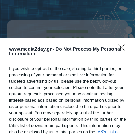
www.media2day.gr -
Do Not Process My Personal
Information
If you wish to opt-out of the sale, sharing to third parties, or
processing of your personal or sensitive information for
targeted advertising by us, please use the below opt-out
section to confirm your selection. Please note that after your
opt-out request is processed you may continue seeing
interest-based ads based on personal information utilized by
us or personal information disclosed to third parties prior to
Το «Health & Care» είναι μια ετήσια ειδική
your opt-out. You may separately opt-out of the further
disclosure of your personal information by third parties on the
multimedia έκδοση, προϊόν της σύμπραξης
IAB’s list of downstream participants. This information may
κορυφαίων μέσων της Media2day Εκδοτική, του
also be disclosed by us to third parties on the
IAB’s List of