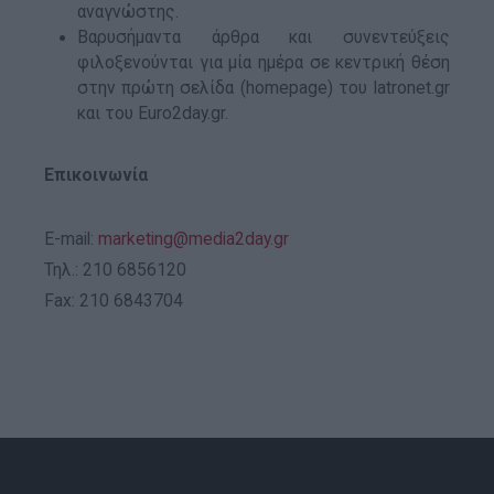
αναγνώστης.
functionality and fraud prevention, and other
user protection.
Βαρυσήμαντα άρθρα και συνεντεύξεις
φιλοξενούνται για μία ημέρα σε κεντρική θέση
στην πρώτη σελίδα (homepage) του Iatronet.gr
και του Euro2day.gr.
Επικοινωνία
E-mail:
marketing@media2day.gr
Τηλ.: 210 6856120
Fax: 210 6843704