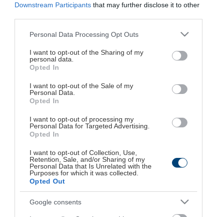
portal για την υγεία & το well-being Iatronet.gr, του
Downstream Participants
that may further disclose it to other
third parties.
οικονομικού portal Euro2day.gr και της οικονομικής
εφημερίδας «Μέτοχος και Επενδύσεις».
Please note that this website/app uses one or more Google
Personal Data Processing Opt Outs
services and may gather and store information including but
not limited to your visit or usage behaviour. You may click to
I want to opt-out of the Sharing of my
Το «Health & Care 2022» καλύπτει με άρθρα,
personal data.
grant or deny consent to Google and its third-party tags to
Opted In
συνεντεύξεις και αναλύσεις, από θεσμικούς
use your data for below specified purposes in below Google
consent section.
παράγοντες και επιχειρηματικά στελέχη του
I want to opt-out of the Sale of my
Personal Data.
χώρου, τα ζητήματα αιχμής που αφορούν τον κλάδο
Opted In
υγείας.
I want to opt-out of processing my
Personal Data for Targeted Advertising.
Opted In
Στατιστικά
I want to opt-out of Collection, Use,
Retention, Sale, and/or Sharing of my
Personal Data that Is Unrelated with the
Το «Health & Care»:
Purposes for which it was collected.
Opted Out
Στην έντυπη έκδοσή του κυκλοφορεί ως
Google consents
ένθετο στην εφημερίδα «Μέτοχος &
Επενδύσεις», σε ελάχιστο τιράζ 1.500