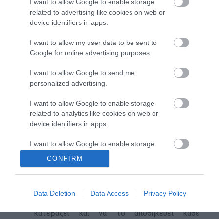
I want to allow Google to enable storage
αντιτύπων, για διανομή στα περίπτερα και
related to advertising like cookies on web or
στους συνδρομητές της εφημερίδας.
device identifiers in apps.
Στην έντυπη έκδοσή του αποστέλλεται σε
I want to allow my user data to be sent to
3.000 επιλεγμένους παραλήπτες, απ᾽ όλο το
Google for online advertising purposes.
φάσμα της πολιτικής, οικονομικής και
κοινωνικής ζωής, τόσο στην Ελλάδα όσο και
I want to allow Google to send me
στο εξωτερικό.
personalized advertising.
Φιλοξενείται σε προβεβλημένη θέση (home
page) για έναν μήνα στο Iatronet.gr και στο
I want to allow Google to enable storage
Euro2day.gr.
related to analytics like cookies on web or
Αποστέλλεται σε μορφή flipbook στους
device identifiers in apps.
περισσότερους από 40.000 εγγεγραμμένους
I want to allow Google to enable storage
συνδρομητές του Iatronet.gr και στα
related to functionality of the website or app.
προσωπικά e-mails 2.000 σημαινόντων
CONFIRM
στελεχών της πολιτικής και οικονομικής
I want to allow Google to enable storage
ζωής.
related to personalization.
Αναρτάται σε μορφή .pdf στο Iatronet.gr και
Data Deletion
Data Access
Privacy Policy
στο Euro2day.gr, ώστε να μπορεί να το
I want to allow Google to enable storage
κατεβάζει και να το αποθηκεύει κάθε
related to security, including authentication