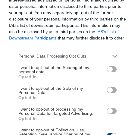
us or personal information disclosed to third parties prior to
Το Stocklearning.gr έχει ως σκοπό του να καλύψει
your opt-out. You may separately opt-out of the further
την ανάγκη του Έλληνα επενδυτή για ορθολογική
disclosure of your personal information by third parties on the
γνώση σε ό,τι αφορά τις χρηματιστηριακές
IAB’s list of downstream participants. This information may
also be disclosed by us to third parties on the
IAB’s List of
επενδύσεις.
Downstream Participants
that may further disclose it to other
third parties.
Περιλαμβάνει ενότητες μαθημάτων και «τεστ»,
Please note that this website/app uses one or more Google
Personal Data Processing Opt Outs
καθώς και ενότητες νομικών, φορολογικών και
services and may gather and store information including but
άλλων θεμάτων, επιχειρώντας να δώσει μια
not limited to your visit or usage behaviour. You may click to
I want to opt-out of the Sharing of my
personal data.
grant or deny consent to Google and its third-party tags to
κατατοπιστική εικόνα για όσο το δυνατόν
Opted In
use your data for below specified purposes in below Google
περισσότερες πτυχές της λειτουργίας της
consent section.
I want to opt-out of the Sale of my
κεφαλαιαγοράς.
Personal Data.
Opted In
I want to opt-out of processing my
Σκοπός του δεν είναι να παροτρύνει τους
Personal Data for Targeted Advertising.
επισκέπτες του να αγοράσουν ή να πουλήσουν τη
Opted In
μετοχή της Χ εταιρίας, αλλά να τους βοηθήσει να
I want to opt-out of Collection, Use,
Retention, Sale, and/or Sharing of my
αξιολογούν μόνοι τους τις εταιρίες και να