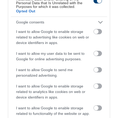
Personal Data that Is Unrelated with the
Purposes for which it was collected.
λαμβάνουν αποφάσεις για τη στρατηγική τους.
Opted Out
Το Stocklearning.gr αν και καλύπτει πολλές από τις
Google consents
πτυχές των μετοχικών επενδύσεων και της
I want to allow Google to enable storage
λειτουργίας της κεφαλαιαγοράς, δεν αποτελεί παρά
related to advertising like cookies on web or
device identifiers in apps.
μόνο την εισαγωγή στο κόσμο των επενδύσεων.
Κύριος άξονας ύπαρξης και λειτουργίας του είναι η
I want to allow my user data to be sent to
Google for online advertising purposes.
εκπαίδευση.
I want to allow Google to send me
Στατιστικά
personalized advertising.
I want to allow Google to enable storage
related to analytics like cookies on web or
To Stocklearning.gr είναι ένας πρωτοποριακός
device identifiers in apps.
δικτυακός τόπος e-learning -μοναδικός στο είδος
του- ο οποίος έχει ως στόχο είναι να καλύψει την
I want to allow Google to enable storage
related to functionality of the website or app.
ανάγκη του Έλληνα επενδυτή για ορθολογική γνώση